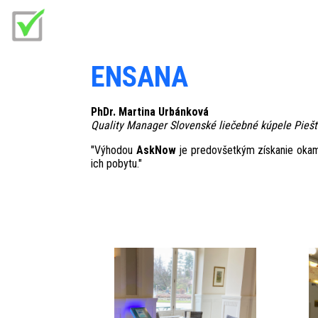
ENSANA
PhDr. Martina Urbánková
Quality Manager Slovenské liečebné kúpele Piešť
"Výhodou
AskNow
je predovšetkým získanie okam
ich pobytu."