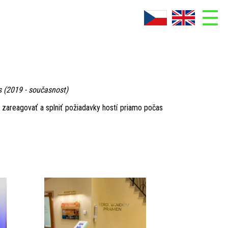
ADMIN
Co je AskNow
Doplňky AskNow
 (2019 - současnost)
Fotogalerie
zareagovať a splniť požiadavky hostí priamo počas
Kontakt
Ke stažení
O firmě
Reference