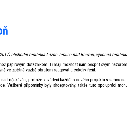
oň
- 2017) obchodní ředitelka Lázně Teplice nad Bečvou, výkonná ředitel
 než papírovým dotazníkem. Ti mají možnost nám přispět svým názorem k
ně ve zpětné vazbě obratem reagovat a cokoliv řešit.
ž nad očekávání, protože zavádění každého nového projektu s sebou nese
áce. Veškeré připomínky byly akceptovány, takže tuto spolupráci moh