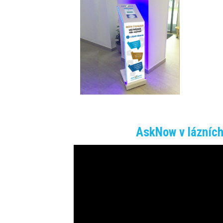
AskNow v lázních