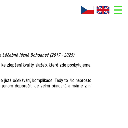
ADMIN
Co je AskNow
Doplňky AskNow
ka Léčebné lázně Bohdaneč (2017 - 2025)
Fotogalerie
e zlepšení kvality služeb, které zde poskytujeme,
Kontakt
 jistá očekávání, komplikace. Tady to šlo naprosto
Ke stažení
u jenom doporučit. Je velmi přínosná a máme z ní
O firmě
Reference