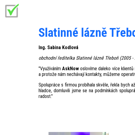
Slatinné lázně Třeb
Ing. Sabina Kodlová
obchodní ředitelka Slatinné lázně Třeboň (2005 
"Využíváním
AskNow
oslovíme daleko více klientů
a protože nám nechávají kontakty, můžeme operativ
Spolupráce s firmou probíhala skvěle, řekla bych a
hladce, domluvili jsme se na podmínkách spolupr
radost."