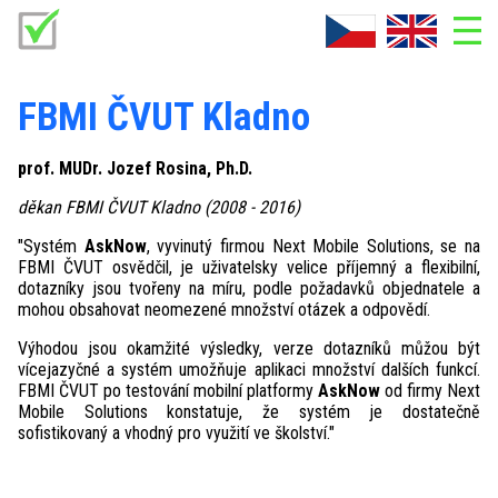
ADMIN
FBMI ČVUT Kladno
Co je AskNow
prof. MUDr. Jozef Rosina, Ph.D.
Doplňky AskNow
děkan FBMI ČVUT Kladno (2008 - 2016)
Fotogalerie
"Systém
AskNow
, vyvinutý firmou Next Mobile Solutions, se na
Kontakt
FBMI ČVUT osvědčil, je uživatelsky velice příjemný a flexibilní,
dotazníky jsou tvořeny na míru, podle požadavků objednatele a
Ke stažení
mohou obsahovat neomezené množství otázek a odpovědí.
O firmě
Výhodou jsou okamžité výsledky, verze dotazníků můžou být
vícejazyčné a systém umožňuje aplikaci množství dalších funkcí.
FBMI ČVUT po testování mobilní platformy
AskNow
od firmy Next
Reference
Mobile Solutions konstatuje, že systém je dostatečně
sofistikovaný a vhodný pro využití ve školství."