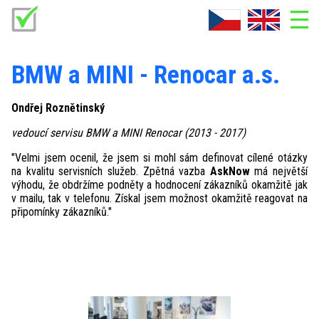
ADMIN
BMW a MINI - Renocar a.s.
Co je AskNow
Ondřej Roznětinský
Doplňky AskNow
vedoucí servisu BMW a MINI Renocar (2013 - 2017)
Fotogalerie
"Velmi jsem ocenil, že jsem si mohl sám definovat cílené otázky
Kontakt
na kvalitu servisních služeb. Zpětná vazba
AskNow
má největší
výhodu, že obdržíme podněty a hodnocení zákazníků okamžitě jak
Ke stažení
v mailu, tak v telefonu. Získal jsem možnost okamžitě reagovat na
připomínky zákazníků."
O firmě
Reference