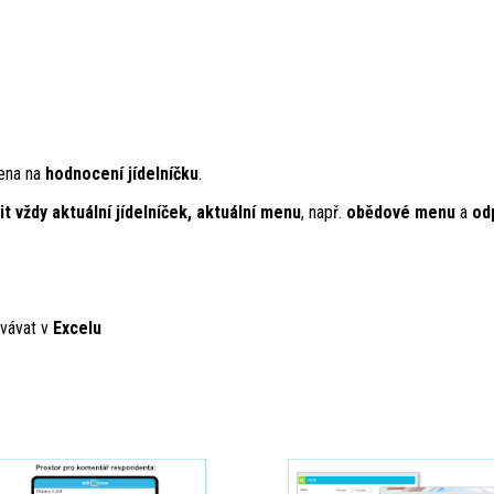
ena na
hodnocení jídelníčku
.
t vždy aktuální jídelníček, aktuální menu
, např.
obědové menu
a
odp
ovávat v
Excelu