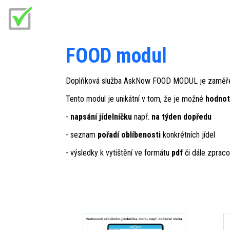
FOOD modul
Doplňková služba AskNow FOOD MODUL je zaměř
Tento modul je unikátní v tom, že je možné
hodnoti
-
napsání jídelníčku
např.
na týden dopředu
- seznam
pořadí oblíbenosti
konkrétních jídel
- výsledky k vytištění ve formátu
pdf
či dále zprac