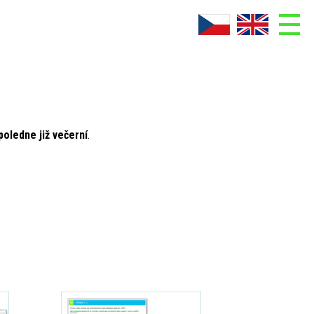
ADMIN
Co je AskNow
Doplňky AskNow
oledne již večerní
.
Fotogalerie
Kontakt
Ke stažení
O firmě
Reference