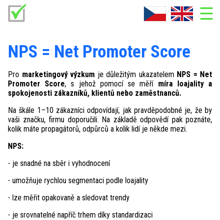
ADMIN
NPS = Net Promoter Score
Co je AskNow
Pro
marketingový výzkum
je důležitým ukazatelem
NPS = Net
Doplňky AskNow
Promoter Score
, s jehož pomocí se měří
míra loajality a
spokojenosti zákazníků, klientů nebo zaměstnanců.
Fotogalerie
Na škále 1–10 zákazníci odpovídají, jak pravděpodobné je, že by
Kontakt
vaši značku, firmu doporučili. Na základě odpovědí pak poznáte,
kolik máte propagátorů, odpůrců a kolik lidí je někde mezi.
Ke stažení
NPS:
O firmě
- je snadné na sběr i vyhodnocení
Reference
- umožňuje rychlou segmentaci podle loajality
- lze měřit opakovaně a sledovat trendy
- je srovnatelné napříč trhem díky standardizaci